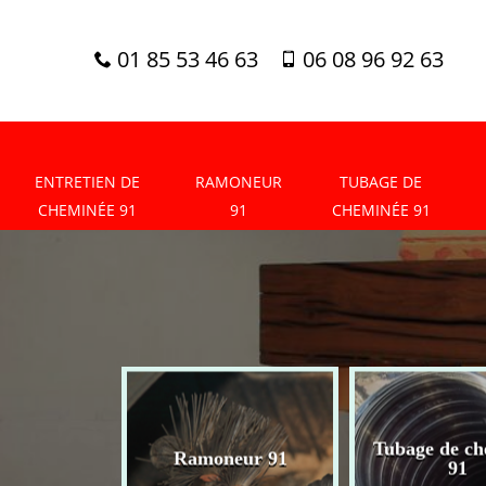
01 85 53 46 63
06 08 96 92 63
ENTRETIEN DE
RAMONEUR
TUBAGE DE
CHEMINÉE 91
91
CHEMINÉE 91
tien de
Tubage de ch
Ramoneur 91
née 91
91