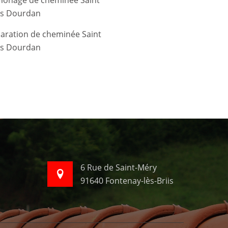
us Dourdan
us Dourdan
6 Rue de Saint-Méry
91640 Fontenay-lès-Briis