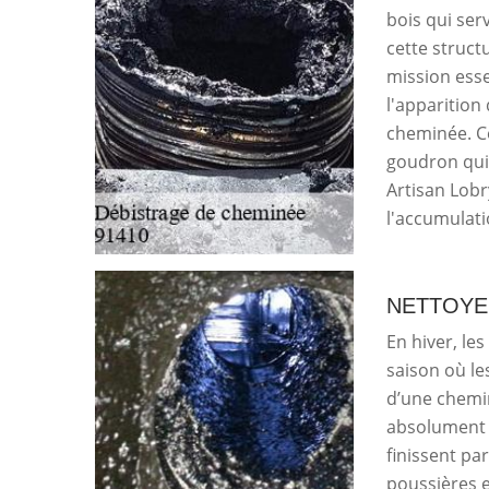
bois qui serv
cette struct
mission esse
l'apparition 
cheminée. C
goudron qui d
Artisan Lobr
l'accumulat
NETTOYE
En hiver, le
saison où le
d’une chemin
absolument ê
finissent pa
poussières e