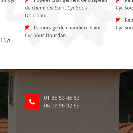
de cheminée Saint Cyr Sous
Cyr So
Dourdan
Réparation de cheminée Saint
Ramonage de chaudière Saint
Cyr So
Cyr Sous Dourdan
01 85 53 46 63
06 08 96 92 63