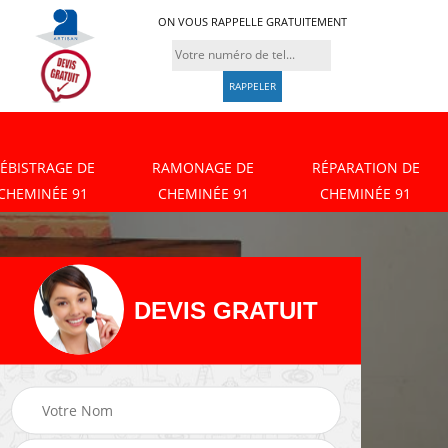
ON VOUS RAPPELLE GRATUITEMENT
ÉBISTRAGE DE
RAMONAGE DE
RÉPARATION DE
CHEMINÉE 91
CHEMINÉE 91
CHEMINÉE 91
DEVIS GRATUIT
Débistrage de
Ramonage de
cheminée 91
cheminée 91