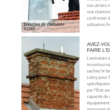
nos atriers 
une cheminé
confronter 
utilisation f
AVEZ-VO
FAIRE L'
L'entretien 
incontournab
sachiez le fa
Lobry pour f
spécifiquem
par l'État av
capacité de 
équipements d
important de