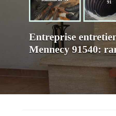
née 91
91
Entreprise entretie
Mennecy 91540: ra