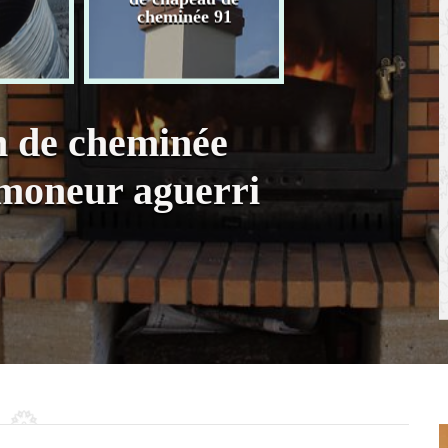
chaudière 91
cheminée 91
n de cheminée
moneur aguerri