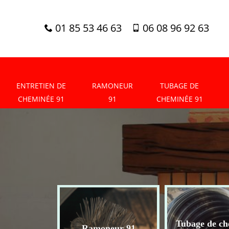
01 85 53 46 63
06 08 96 92 63
ENTRETIEN DE
RAMONEUR
TUBAGE DE
CHEMINÉE 91
91
CHEMINÉE 91
tien de
Tubage de ch
Ramoneur 91