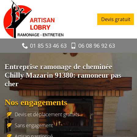
Devis gratuit
01 85 53 46 63
06 08 96 92 63
Entreprise ramonage de cheminée
Chilly Mazarin 91380: ramoneur pas
cher
Nos engagements
Devis et déplacement gratuits
Sans engagement
Artisan passionné