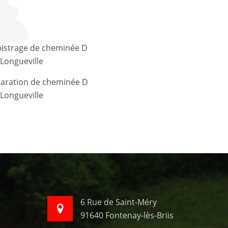
Longueville
Longueville
6 Rue de Saint-Méry
91640 Fontenay-lès-Briis