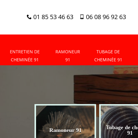
01 85 53 46 63
06 08 96 92 63
ENTRETIEN DE
RAMONEUR
TUBAGE DE
CHEMINÉE 91
91
CHEMINÉE 91
tien de
Tubage de ch
Ramoneur 91
née 91
91