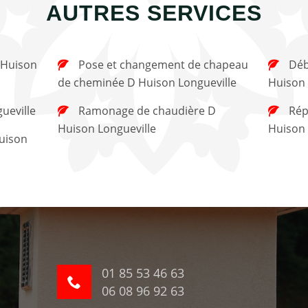
AUTRES SERVICES
Pose et changement de chapeau
Débistrage de cheminée D
de cheminée D Huison Longueville
Huison 
ueville
Ramonage de chaudière D
Réparation de cheminée D
Huison Longueville
Huison 
01 85 53 46 63
06 08 96 92 63