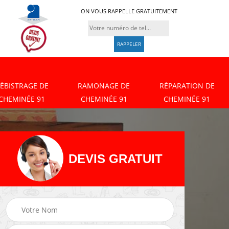
ON VOUS RAPPELLE GRATUITEMENT
ÉBISTRAGE DE
RAMONAGE DE
RÉPARATION DE
CHEMINÉE 91
CHEMINÉE 91
CHEMINÉE 91
DEVIS GRATUIT
Débistrage de
Ramonage de
cheminée 91
cheminée 91