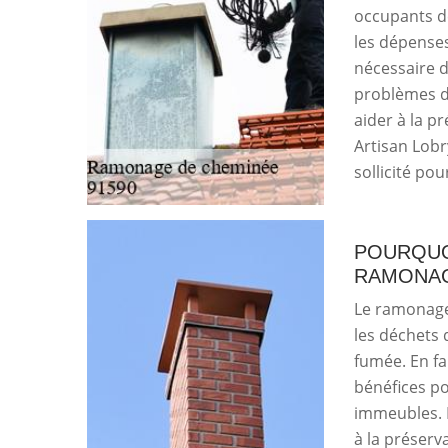
occupants de
les dépenses
nécessaire 
problèmes de
aider à la p
Artisan Lobr
sollicité pour
POURQUOI
RAMONAG
Le ramonage 
les déchets 
fumée. En fa
bénéfices po
immeubles. 
à la préserva