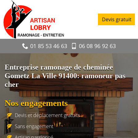
Devis gratuit
01 85 53 46 63
06 08 96 92 63
Entreprise ramonage de cheminée
Gometz La Ville 91400: ramoneur pas
cher
Nos engagements
Devis et déplacement gratuits
Sans engagement
Artisan passionné