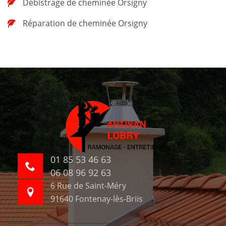
Débistrage de cheminée Orsigny
Réparation de cheminée Orsigny
01 85 53 46 63
06 08 96 92 63
6 Rue de Saint-Méry
91640 Fontenay-lès-Briis