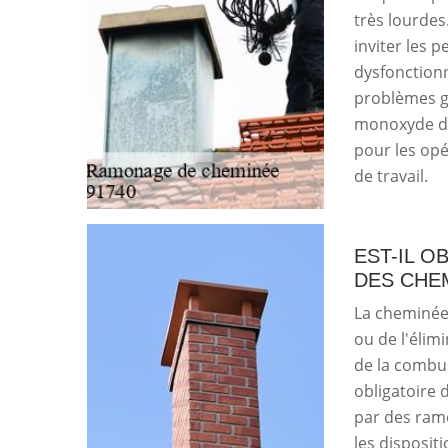
très lourdes
inviter les p
dysfonction
problèmes gr
monoxyde de 
pour les opé
de travail.
EST-IL O
DES CHE
La cheminée 
ou de l'élim
de la combus
obligatoire 
par des ram
les disposit