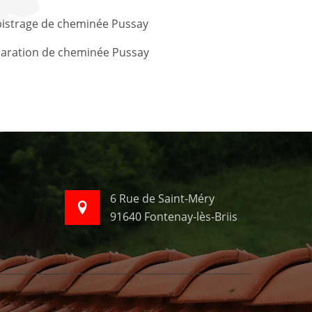
istrage de cheminée Pussay
aration de cheminée Pussay
6 Rue de Saint-Méry
91640 Fontenay-lès-Briis