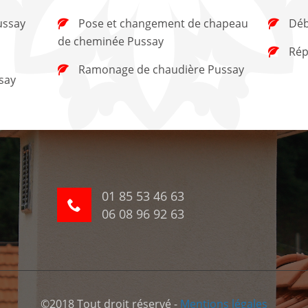
ussay
Pose et changement de chapeau
Déb
de cheminée Pussay
Rép
Ramonage de chaudière Pussay
say
01 85 53 46 63
06 08 96 92 63
©2018 Tout droit réservé -
Mentions légales