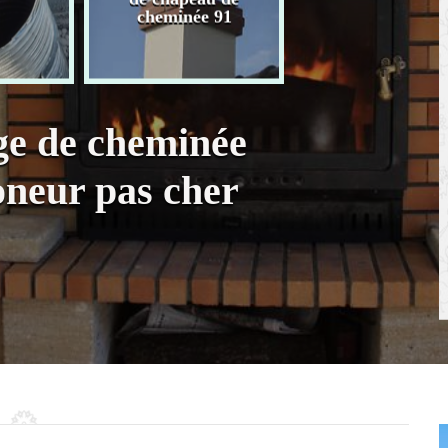
chaudière 91
cheminée 91
ge de cheminée
neur pas cher