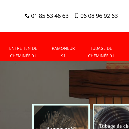
01 85 53 46 63
06 08 96 92 63
ENTRETIEN DE
RAMONEUR
TUBAGE DE
CHEMINÉE 91
91
CHEMINÉE 91
tien de
Tubage de ch
Ramoneur 91