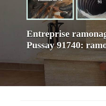
née 91
91
Entreprise ramona
Pussay 91740: ramo