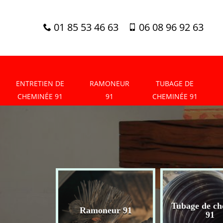
01 85 53 46 63
06 08 96 92 63
ENTRETIEN DE
RAMONEUR
TUBAGE DE
CHEMINÉE 91
91
CHEMINÉE 91
tien de
Tubage de ch
Ramoneur 91
née 91
91