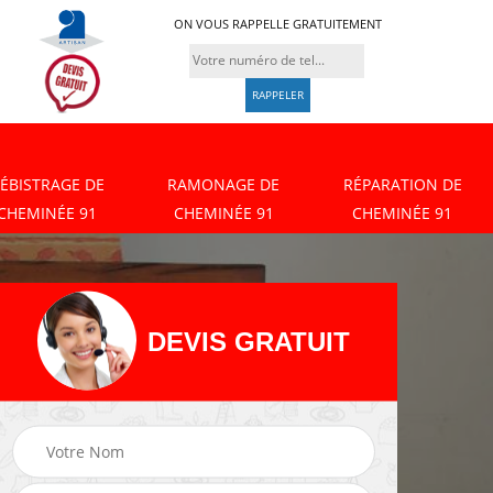
ON VOUS RAPPELLE GRATUITEMENT
ÉBISTRAGE DE
RAMONAGE DE
RÉPARATION DE
CHEMINÉE 91
CHEMINÉE 91
CHEMINÉE 91
DEVIS GRATUIT
Débistrage de
Ramonage de
cheminée 91
cheminée 91