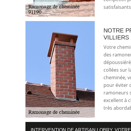
satisfaisants
NOTRE P
VILLIERS
Votre chemi
des ramoneu
dépoussiéré 
collées sur l
cheminée, vo
pour éviter 
ramoneurs s
excellent à 
très abordab
INTERVENTION DE ARTISAN LOBRY, VOTR