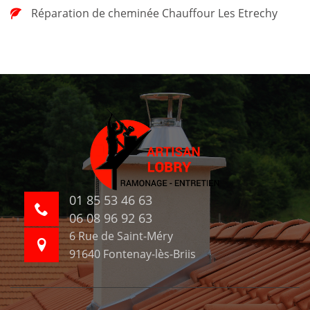
Réparation de cheminée Chauffour Les Etrechy
01 85 53 46 63
06 08 96 92 63
6 Rue de Saint-Méry
91640 Fontenay-lès-Briis