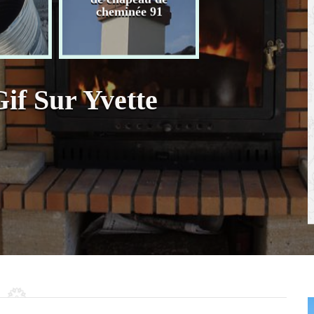
chaudière 91
cheminée 91
if Sur Yvette