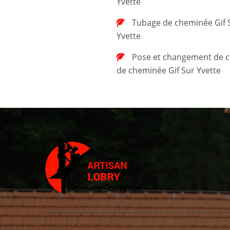
Yvette
Tubage de cheminée Gif Sur
Yvette
Pose et changement de chapeau
de cheminée Gif Sur Yvette