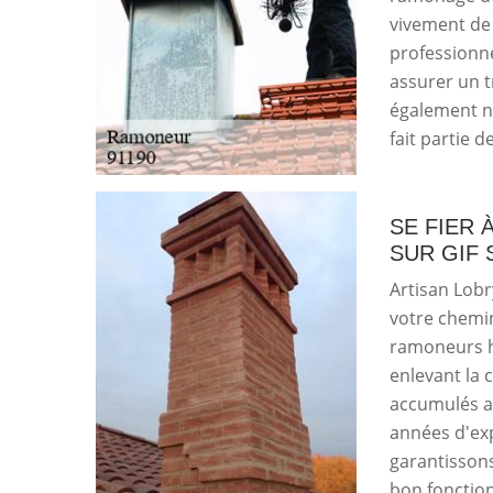
vivement de 
professionne
assurer un tr
également no
fait partie d
SE FIER 
SUR GIF 
Artisan Lob
votre chemi
ramoneurs h
enlevant la c
accumulés a
années d'exp
garantissons
bon fonction