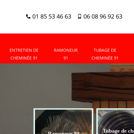
01 85 53 46 63
06 08 96 92 63
ENTRETIEN DE
RAMONEUR
TUBAGE DE
CHEMINÉE 91
91
CHEMINÉE 91
tien de
Tubage de ch
Ramoneur 91