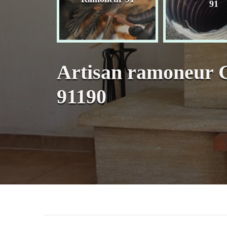
née 91
91
Artisan ramoneur G
91190