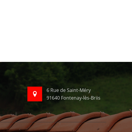
6 Rue de Saint-Méry
91640 Fontenay-lès-Briis