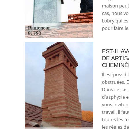
maison peut 
cas, nous vou
Lobry qui es
pour faire l
EST-IL A
DE ARTI
CHEMINÉ
Il est possi
obstruées. E
Dans ce cas,
d'asphyxie e
vous invitons
travail. Il f
toutes les m
les règles de