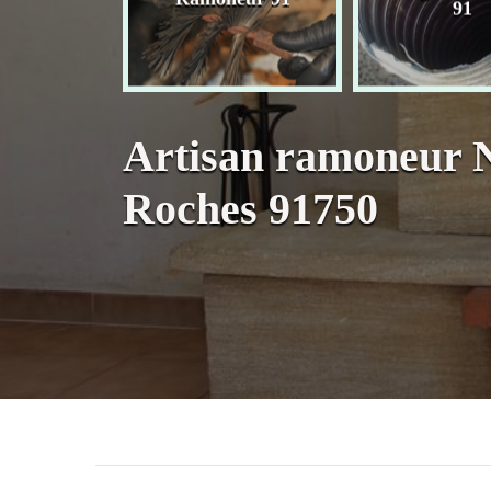
née 91
91
Artisan ramoneur N
Roches 91750