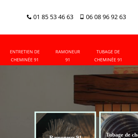
01 85 53 46 63
06 08 96 92 63
ENTRETIEN DE
RAMONEUR
TUBAGE DE
CHEMINÉE 91
91
CHEMINÉE 91
tien de
Tubage de ch
Ramoneur 91