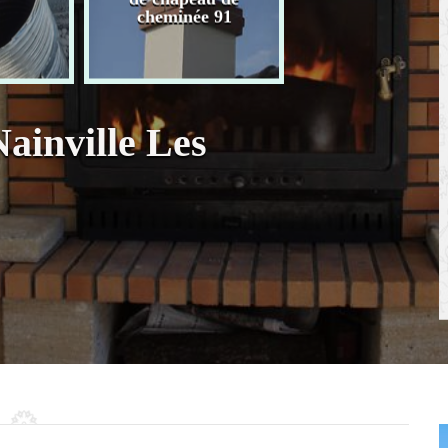
chaudière 91
cheminée 91
ainville Les