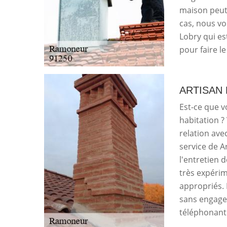
maison peut 
cas, nous vou
Lobry qui es
pour faire l
ARTISAN
Est-ce que 
habitation ?
relation ave
service de A
l'entretien d
très expérime
appropriés. 
sans engagem
téléphonant 