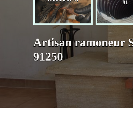
née 91
91
Artisan ramoneur S
91250