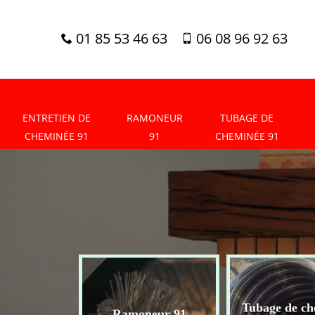
01 85 53 46 63
06 08 96 92 63
ENTRETIEN DE
RAMONEUR
TUBAGE DE
CHEMINÉE 91
91
CHEMINÉE 91
tien de
Tubage de ch
Ramoneur 91