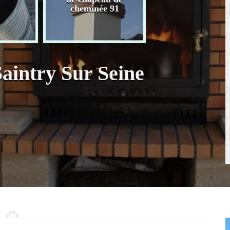
chaudière 91
cheminée 91
aintry Sur Seine