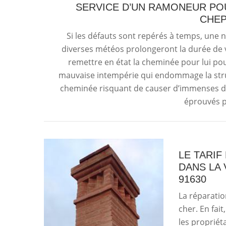
SERVICE D’UN RAMONEUR PO
CHEP
Si les défauts sont repérés à temps, une 
diverses météos prolongeront la durée de v
remettre en état la cheminée pour lui po
mauvaise intempérie qui endommage la struc
cheminée risquant de causer d’immenses dé
éprouvés p
LE TARIF
DANS LA 
91630
La réparatio
cher. En fait
les propriét