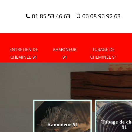
01 85 53 46 63
06 08 96 92 63
ENTRETIEN DE
RAMONEUR
TUBAGE DE
CHEMINÉE 91
91
CHEMINÉE 91
tien de
Tubage de ch
Ramoneur 91
née 91
91