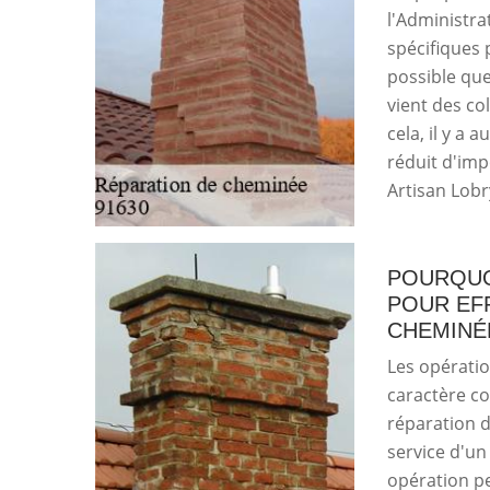
l'Administra
spécifiques 
possible que
vient des col
cela, il y a 
réduit d'imp
Artisan Lobr
POURQUO
POUR EF
CHEMINÉE
Les opératio
caractère c
réparation de
service d'un
opération pe