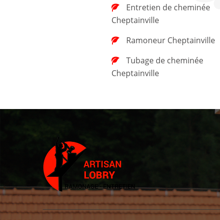
Entretien de cheminée
Cheptainville
Ramoneur Cheptainville
Tubage de cheminée
Cheptainville