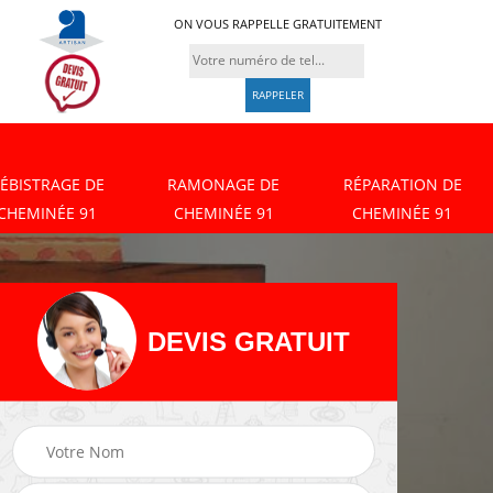
ON VOUS RAPPELLE GRATUITEMENT
ÉBISTRAGE DE
RAMONAGE DE
RÉPARATION DE
CHEMINÉE 91
CHEMINÉE 91
CHEMINÉE 91
DEVIS GRATUIT
Débistrage de
Ramonage de
cheminée 91
cheminée 91