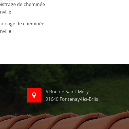
nville
nville
6 Rue de Saint-Méry
91640 Fontenay-lès-Briis