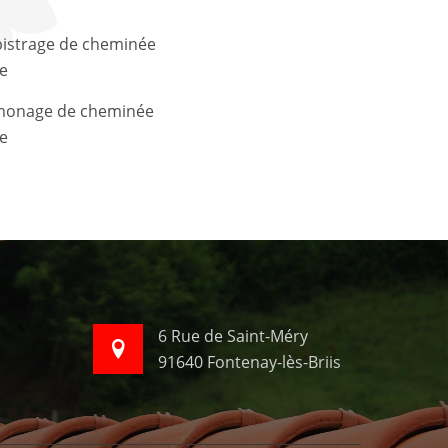
le
le
6 Rue de Saint-Méry
91640 Fontenay-lès-Briis