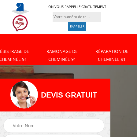
ON VOUS RAPPELLE GRATUITEMENT
ÉBISTRAGE DE
RAMONAGE DE
RÉPARATION DE
CHEMINÉE 91
CHEMINÉE 91
CHEMINÉE 91
DEVIS GRATUIT
Débistrage de
Ramonage de
cheminée 91
cheminée 91