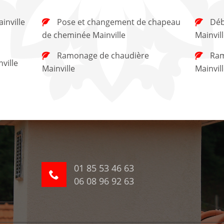
inville
Pose et changement de chapeau
Débistrage de cheminée
de cheminée Mainville
Mainvil
Ramonage de chaudière
Ramonage de cheminée
ville
Mainville
Mainvil
01 85 53 46 63
06 08 96 92 63