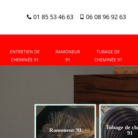
01 85 53 46 63
06 08 96 92 63
ENTRETIEN DE
RAMONEUR
TUBAGE DE
CHEMINÉE 91
91
CHEMINÉE 91
tien de
Tubage de ch
Ramoneur 91
née 91
91