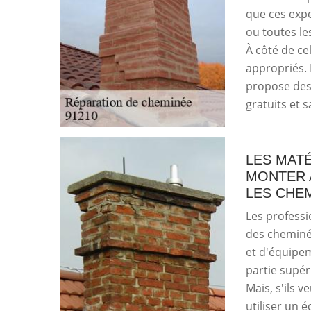
que ces expe
ou toutes le
À côté de ce
appropriés. 
propose des t
gratuits et 
LES MAT
MONTER 
LES CHE
Les professi
des cheminée
et d'équipem
partie supéri
Mais, s'ils v
utiliser un é