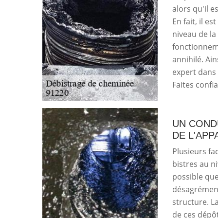
alors qu'il e
En fait, il 
niveau de la 
fonctionneme
annihilé. Ain
expert dans 
Faites confia
UN CONDU
DE L'APP
Plusieurs fa
bistres au n
possible qu
désagrément
structure. L
de ces dépôt