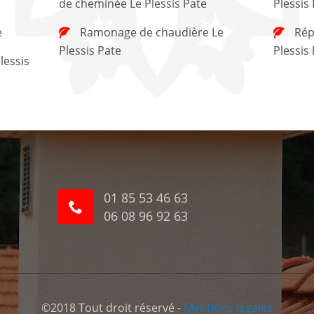
de cheminée Le Plessis Pate
Plessis
e
Ramonage de chaudière Le
Réparation de cheminée Le
Plessis Pate
Plessis
01 85 53 46 63
06 08 96 92 63
©2018 Tout droit réservé -
Mentions légales