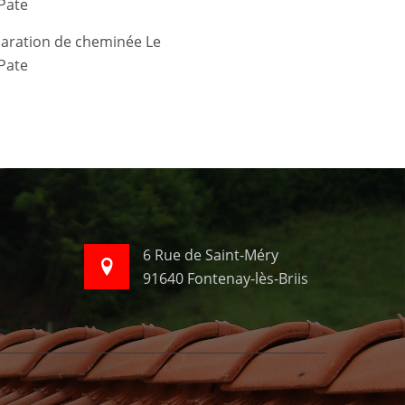
 Pate
 Pate
6 Rue de Saint-Méry
91640 Fontenay-lès-Briis