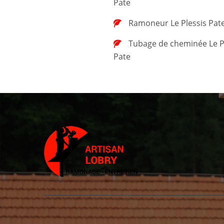
Pate
Ramoneur Le Plessis Pat
Tubage de cheminée Le Plessis
Pate