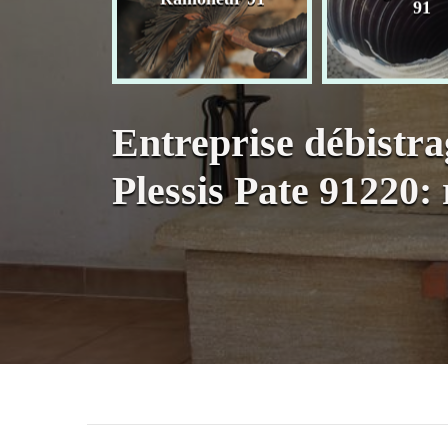
née 91
91
Entreprise débistr
Plessis Pate 91220: