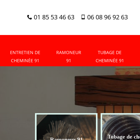
01 85 53 46 63
06 08 96 92 63
ENTRETIEN DE
RAMONEUR
TUBAGE DE
CHEMINÉE 91
91
CHEMINÉE 91
tien de
Tubage de ch
Ramoneur 91