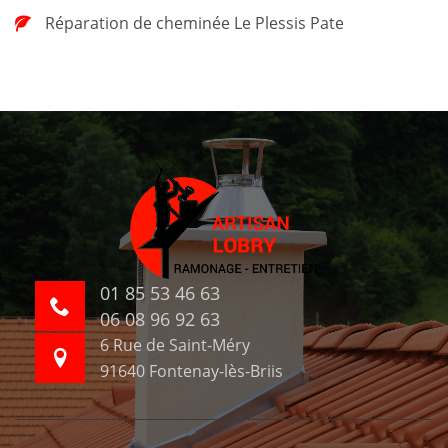
Réparation de cheminée Le Plessis Pate
01 85 53 46 63
06 08 96 92 63
6 Rue de Saint-Méry
91640 Fontenay-lès-Briis