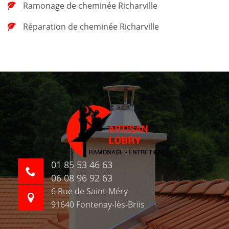
Ramonage de cheminée Richarville
Réparation de cheminée Richarville
01 85 53 46 63
06 08 96 92 63
6 Rue de Saint-Méry
91640 Fontenay-lès-Briis