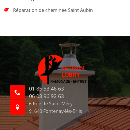
Réparation de cheminée Saint Aubin
01 85 53 46 63
06 08 96 92 63
6 Rue de Saint-Méry
91640 Fontenay-lès-Briis