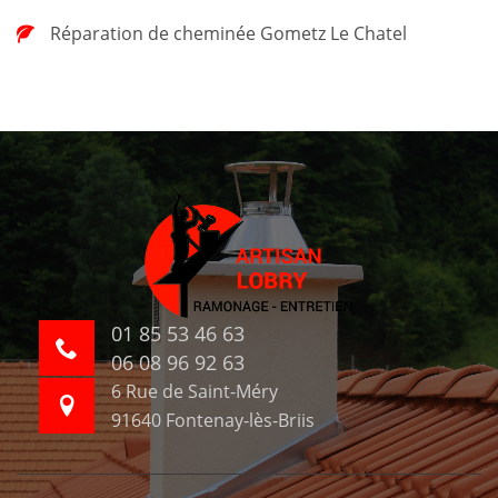
Réparation de cheminée Gometz Le Chatel
01 85 53 46 63
06 08 96 92 63
6 Rue de Saint-Méry
91640 Fontenay-lès-Briis