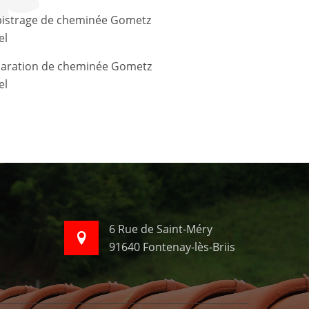
el
el
6 Rue de Saint-Méry
91640 Fontenay-lès-Briis