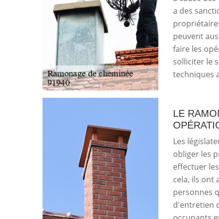
a des sancti
propriétaire
peuvent auss
faire les op
solliciter le
techniques a
LE RAMON
OPÉRATI
Les législat
obliger les 
effectuer le
cela, ils ont
personnes qu
d'entretien
occupants et