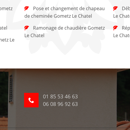
Pose et changement de chapeau
Débistrage de cheminée Gometz
de cheminée Gometz Le Chatel
Le Chat
tel
Ramonage de chaudière Gometz
Réparation de cheminée Gometz
Le Chatel
Le Chat
01 85 53 46 63
06 08 96 92 63