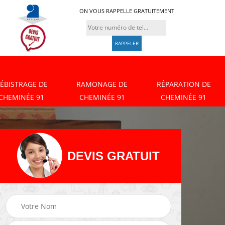
ON VOUS RAPPELLE GRATUITEMENT
ÉBISTRAGE DE
RAMONAGE DE
RÉPARATION DE
CHEMINÉE 91
CHEMINÉE 91
CHEMINÉE 91
DEVIS GRATUIT
Débistrage de
Ramonage de
cheminée 91
cheminée 91