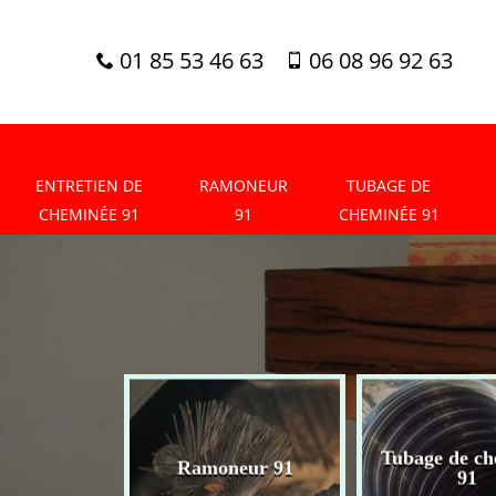
01 85 53 46 63
06 08 96 92 63
ENTRETIEN DE
RAMONEUR
TUBAGE DE
CHEMINÉE 91
91
CHEMINÉE 91
tien de
Tubage de ch
Ramoneur 91
née 91
91