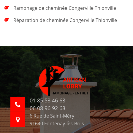
Ramonage de cheminée Congerville Thionville
Réparation de cheminée Congerville Thionville
01 85 53 46 63
06 08 96 92 63
6 Rue de Saint-Méry
91640 Fontenay-lès-Briis