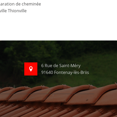
lle Thionville
6 Rue de Saint-Méry
91640 Fontenay-lès-Briis