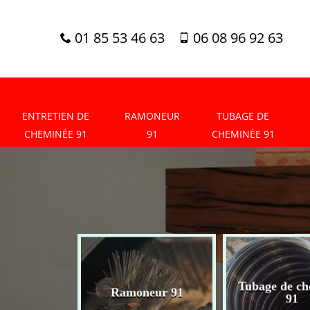
01 85 53 46 63
06 08 96 92 63
ENTRETIEN DE
RAMONEUR
TUBAGE DE
CHEMINÉE 91
91
CHEMINÉE 91
tien de
Tubage de ch
Ramoneur 91
née 91
91