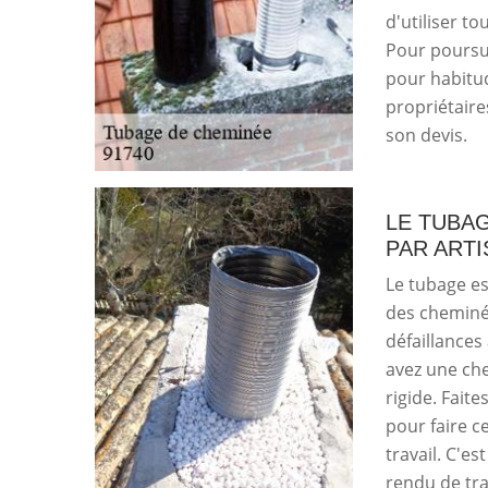
d'utiliser t
Pour poursui
pour habitud
propriétaires
son devis.
LE TUBAG
PAR ART
Le tubage es
des cheminée
défaillances
avez une ch
rigide. Fait
pour faire ce
travail. C'es
rendu de tra