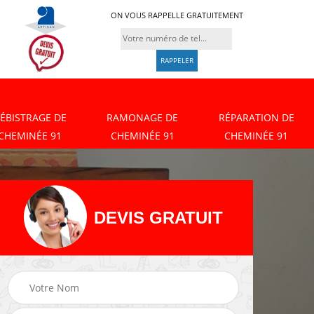
ON VOUS RAPPELLE GRATUITEMENT
ÉBISTRAGE DE
RAMONAGE DE
RÉPARATION DE
CHEMINÉE 91
CHEMINÉE 91
CHEMINÉE 91
DEVIS GRATUIT
Débistrage de
Ramonage de
cheminée 91
cheminée 91