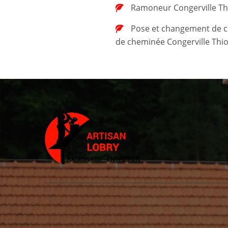
Ramoneur Congerville Thi
Pose et changement de chapeau
de cheminée Congerville Thio