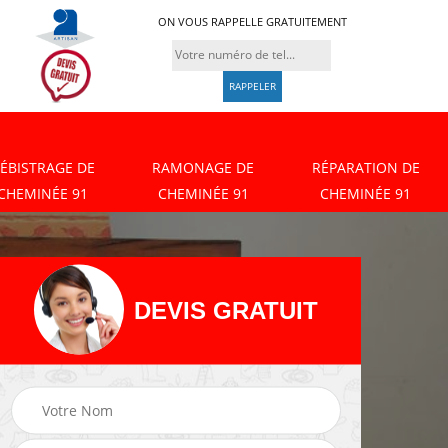
ON VOUS RAPPELLE GRATUITEMENT
ÉBISTRAGE DE
RAMONAGE DE
RÉPARATION DE
CHEMINÉE 91
CHEMINÉE 91
CHEMINÉE 91
DEVIS GRATUIT
Débistrage de
Ramonage de
cheminée 91
cheminée 91