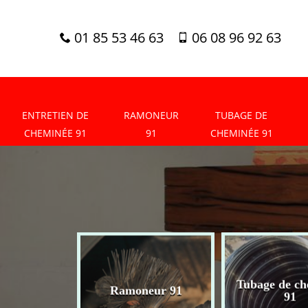
01 85 53 46 63
06 08 96 92 63
ENTRETIEN DE
RAMONEUR
TUBAGE DE
CHEMINÉE 91
91
CHEMINÉE 91
tien de
Tubage de ch
Ramoneur 91
née 91
91