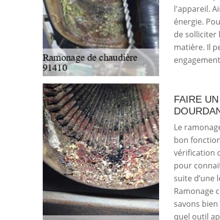
l'appareil. 
énergie. Pou
de solliciter
matière. Il 
engagement 
FAIRE U
DOURDA
Le ramonage 
bon fonction
vérification 
pour connait
suite d’une
Ramonage cha
savons bien 
quel outil a