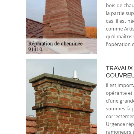
bois de chau
la partie s
cas, il est n
comme Artisa
qu'il maîtri
l'opération d
TRAVAUX 
COUVREU
Il est impor
opérante et 
d’une grand
sommes là p
correctemen
Urgence rép
ramoneurs é