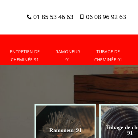
01 85 53 46 63
06 08 96 92 63
ENTRETIEN DE
RAMONEUR
TUBAGE DE
CHEMINÉE 91
91
CHEMINÉE 91
tien de
Tubage de ch
Ramoneur 91
née 91
91