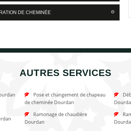
RATION DE CHEMINÉE
AUTRES SERVICES
Dourdan
Pose et changement de chapeau
Débistrage de cheminée
de cheminée Dourdan
Dourda
Ramonage de chaudière
Ramonage de cheminée
urdan
Dourdan
Dourda