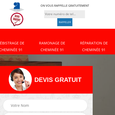
ON VOUS RAPPELLE GRATUITEMENT
ÉBISTRAGE DE
RAMONAGE DE
RÉPARATION DE
CHEMINÉE 91
CHEMINÉE 91
CHEMINÉE 91
DEVIS GRATUIT
Débistrage de
Ramonage de
cheminée 91
cheminée 91