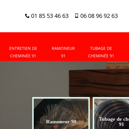
01 85 53 46 63
06 08 96 92 63
ENTRETIEN DE
RAMONEUR
TUBAGE DE
CHEMINÉE 91
91
CHEMINÉE 91
tien de
Tubage de ch
Ramoneur 91
née 91
91