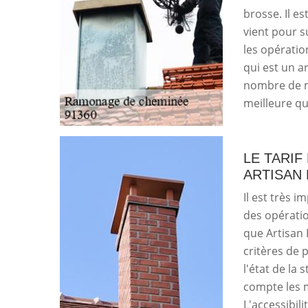
brosse. Il e
vient pour s
les opératio
qui est un a
nombre de ma
meilleure qua
LE TARI
ARTISAN
Il est très i
des opérati
que Artisan 
critères de 
l'état de la 
compte les ma
L'accessibili