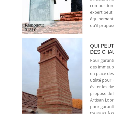
combustion d
expert peut i
équipements 
qu'il propos
QUI PEU
DES CHA
Pour garanti
des immeuble
en place des
utilité pour
éviter les d
propose de 
Artisan Lobr
pour garanti
toujours à r