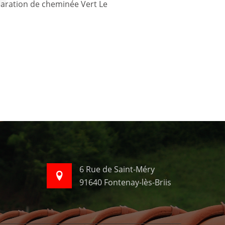
6 Rue de Saint-Méry
91640 Fontenay-lès-Briis