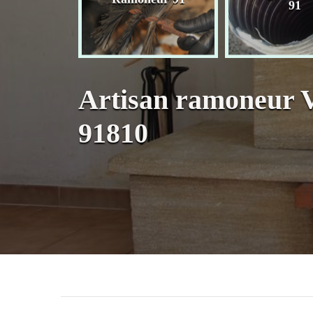
née 91
91
Artisan ramoneur 
91810