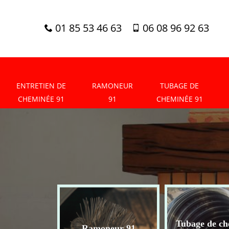
01 85 53 46 63
06 08 96 92 63
ENTRETIEN DE
RAMONEUR
TUBAGE DE
CHEMINÉE 91
91
CHEMINÉE 91
tien de
Tubage de ch
Ramoneur 91