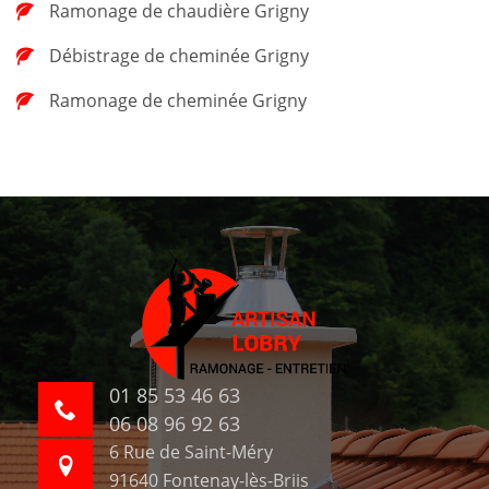
Ramonage de chaudière Grigny
Débistrage de cheminée Grigny
Ramonage de cheminée Grigny
01 85 53 46 63
06 08 96 92 63
6 Rue de Saint-Méry
91640 Fontenay-lès-Briis