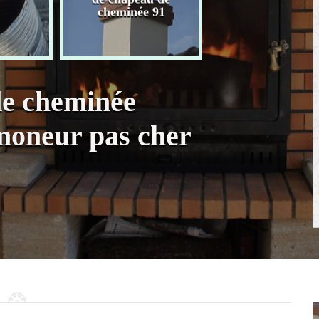
chaudière 91
cheminée 91
de cheminée
amoneur pas cher