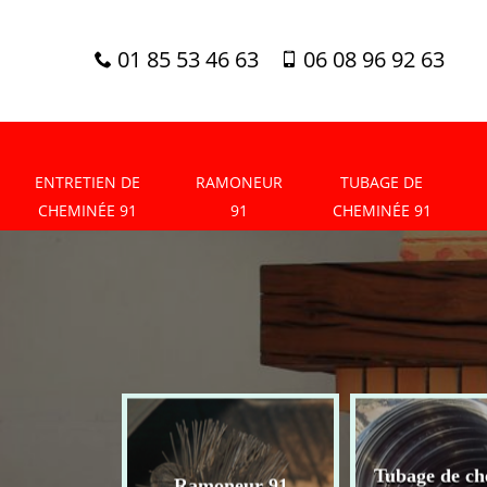
01 85 53 46 63
06 08 96 92 63
ENTRETIEN DE
RAMONEUR
TUBAGE DE
CHEMINÉE 91
91
CHEMINÉE 91
tien de
Tubage de ch
Ramoneur 91