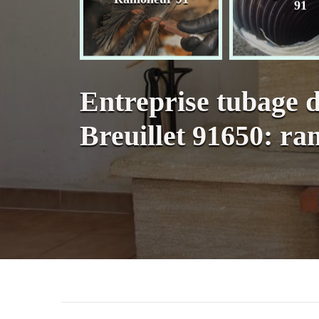
née 91
91
Entreprise tubage 
Breuillet 91650: r