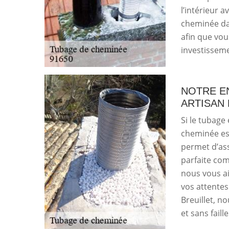
l’intérieur 
cheminée dan
afin que vou
investissem
NOTRE E
ARTISAN
Si le tubage 
cheminée est
permet d’as
parfaite comb
nous vous ai
vos attente
Breuillet, 
et sans fail