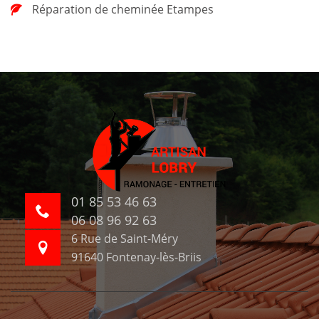
Réparation de cheminée Etampes
01 85 53 46 63
06 08 96 92 63
6 Rue de Saint-Méry
91640 Fontenay-lès-Briis