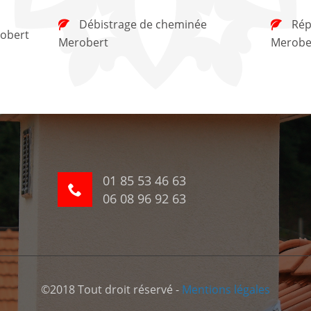
Débistrage de cheminée
Réparation de cheminée
obert
Merobert
Merobe
01 85 53 46 63
06 08 96 92 63
©2018 Tout droit réservé -
Mentions légales