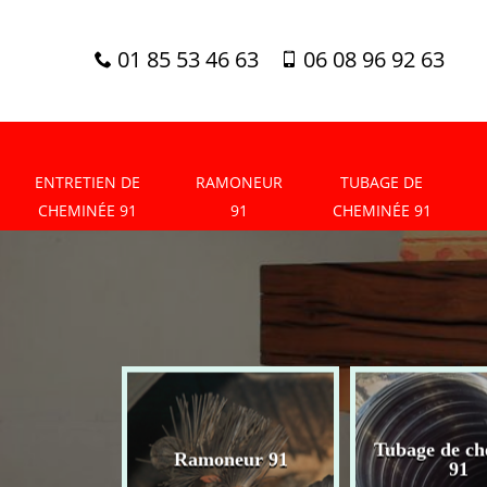
01 85 53 46 63
06 08 96 92 63
ENTRETIEN DE
RAMONEUR
TUBAGE DE
CHEMINÉE 91
91
CHEMINÉE 91
tien de
Tubage de ch
Ramoneur 91
née 91
91