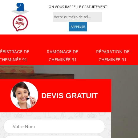
ON VOUS RAPPELLE GRATUITEMENT
ÉBISTRAGE DE
RAMONAGE DE
RÉPARATION DE
CHEMINÉE 91
CHEMINÉE 91
CHEMINÉE 91
DEVIS GRATUIT
Débistrage de
Ramonage de
cheminée 91
cheminée 91