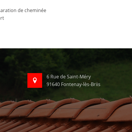
rt
6 Rue de Saint-Méry
91640 Fontenay-lès-Briis