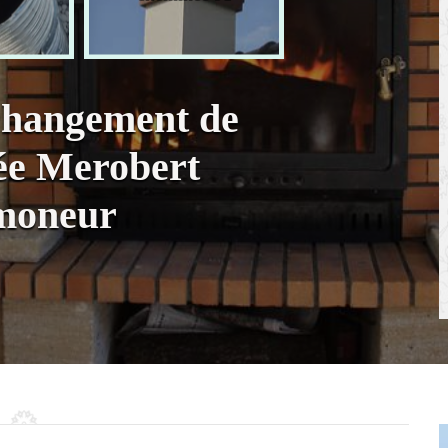
 changement de
ée Merobert
amoneur