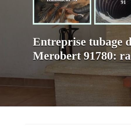
née 91
91
Entreprise tubage 
Merobert 91780: r