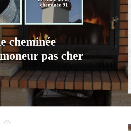
chaudière 91
cheminée 91
de cheminée
amoneur pas cher