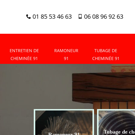
01 85 53 46 63
06 08 96 92 63
ENTRETIEN DE
RAMONEUR
TUBAGE DE
CHEMINÉE 91
91
CHEMINÉE 91
tien de
Tubage de ch
Ramoneur 91