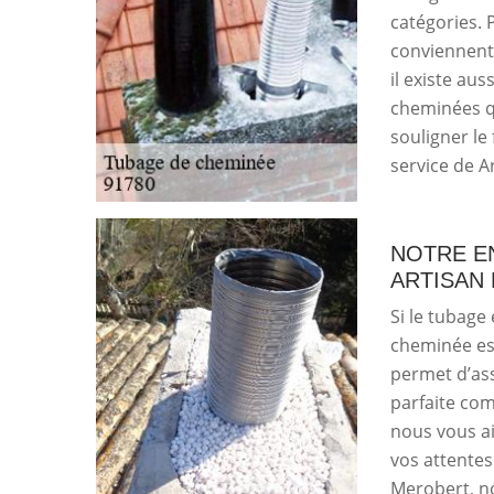
catégories. 
conviennent 
il existe aus
cheminées qu
souligner le 
service de A
NOTRE E
ARTISAN
Si le tubage 
cheminée est
permet d’as
parfaite comb
nous vous ai
vos attente
Merobert, n