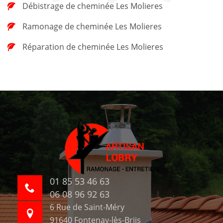
Débistrage de cheminée Les Molieres
Ramonage de cheminée Les Molieres
Réparation de cheminée Les Molieres
01 85 53 46 63
06 08 96 92 63
6 Rue de Saint-Méry
91640 Fontenay-lès-Briis