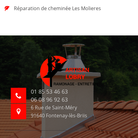
Réparation de cheminée Les Molieres
01 85 53 46 63
06 08 96 92 63
6 Rue de Saint-Méry
91640 Fontenay-lès-Briis